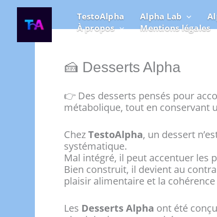
Aller
TestoAlpha
Alpha Lab
A
au
À propos
Mentions légales
contenu
🍰 Desserts Alpha
👉 Des desserts pensés pour accomp
métabolique, tout en conservant u
Chez
TestoAlpha
, un dessert n’
systématique.
Mal intégré, il peut accentuer les
Bien construit, il devient au contr
plaisir alimentaire et la cohérence
Les
Desserts Alpha
ont été conçu