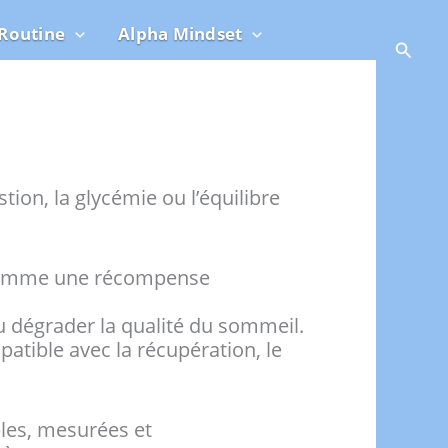
Routine
Alpha Mindset
Reche
ion, la glycémie ou l’équilibre
 comme une récompense
ou dégrader la qualité du sommeil.
patible avec la récupération, le
ples, mesurées et