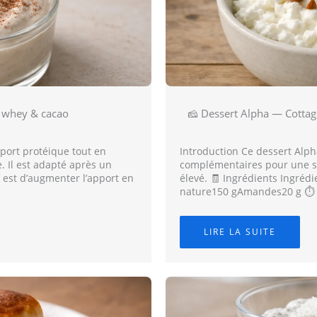
e whey & cacao
🧀 Dessert Alpha — Cotta
port protéique tout en
Introduction Ce dessert Alp
 Il est adapté après un
complémentaires pour une sa
f est d’augmenter l’apport en
élevé. 🧾 Ingrédients Ingré
nature150 gAmandes20 g ⏱️ 
LIRE LA SUITE