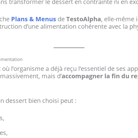
s transformer le dessert en contrainte ni en ex
oche
Plans & Menus
de
TestoAlpha
, elle-même i
struction d’une alimentation cohérente avec la phy
limentation
où l’organisme a déjà reçu l’essentiel de ses ap
r massivement, mais d’
accompagner la fin du r
n dessert bien choisi peut :
s,
es,