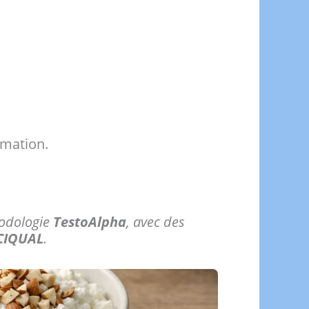
mmation.
odologie
TestoAlpha
, avec des
CIQUAL
.