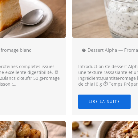
 fromage blanc
🥥 Dessert Alpha — Fromag
protéines complètes issues
Introduction Ce dessert Alpha
 excellente digestibilité. 🧾
une texture rassasiante et u
s2Blancs d’œufs150 gFromage
IngrédientQuantitéFromage 
isson :…
de chia10 g ⏱️ Temps Prépar
LIRE LA SUITE