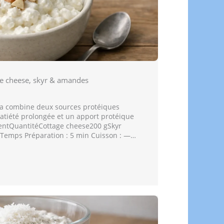
ge cheese, skyr & amandes
ha combine deux sources protéiques
tiété prolongée et un apport protéique
dientQuantitéCottage cheese200 gSkyr
Temps Préparation : 5 min Cuisson : —…