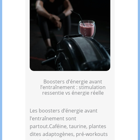
Boosters d’énergie avant
l’entraînement : stimulation
ressentie vs énergie réelle
Les boosters d’énergie avant
l’entraînement sont
partout.Caféine, taurine, plantes
dites adaptogènes, pré-workouts