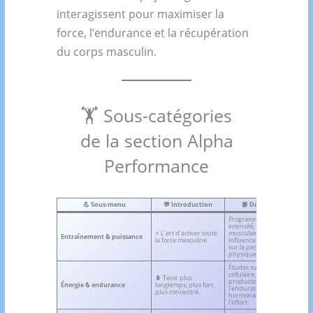
interagissent pour maximiser la
force, l’endurance et la récupération
du corps masculin.
🏋️ Sous-catégories
de la section Alpha
Performance
💪
Sous-menu
💬
Introduction
📘
Définition
Programmes,
intensité, contraction
🔍 V
⚡ L’art d’activer toute
musculaire et
Entraînement & puissance
la 
la force masculine.
influence hormonale
mas
sur la performance
physique.
Études sur l’énergie
cellulaire, la
🔋 Tenir plus
🧠 
production d’ATP et
Énergie & endurance
longtemps, plus fort,
str
l’endurance
plus concentré.
d’e
hormonale lors de
l’effort.