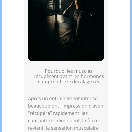
Pourquoi les muscles
récupèrent avant les hormones
: comprendre le décalage réel
Après un entraînement intense,
beaucoup ont l’impression d’avoir
“récupéré” rapidement :les
courbatures diminuent, la force
revient, la sensation musculaire