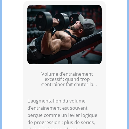
Volume d’entraînement
excessif : quand trop
s’entraîner fait chuter la
testostérone
L’augmentation du volume
d’entraînement est souvent
perçue comme un levier logique
de progression : plus de séries,