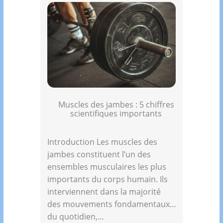
Muscles des jambes : 5 chiffres
scientifiques importants
Introduction Les muscles des
jambes constituent l’un des
ensembles musculaires les plus
importants du corps humain. Ils
interviennent dans la majorité
des mouvements fondamentaux
du quotidien,…