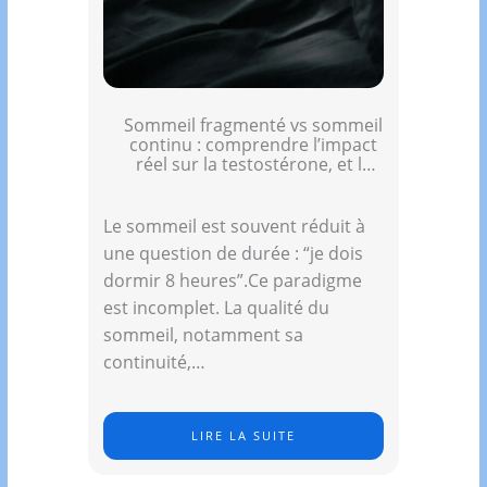
Sommeil fragmenté vs sommeil
continu : comprendre l’impact
réel sur la testostérone, et la
performance
Le sommeil est souvent réduit à
une question de durée : “je dois
dormir 8 heures”.Ce paradigme
est incomplet. La qualité du
sommeil, notamment sa
continuité,…
LIRE LA SUITE