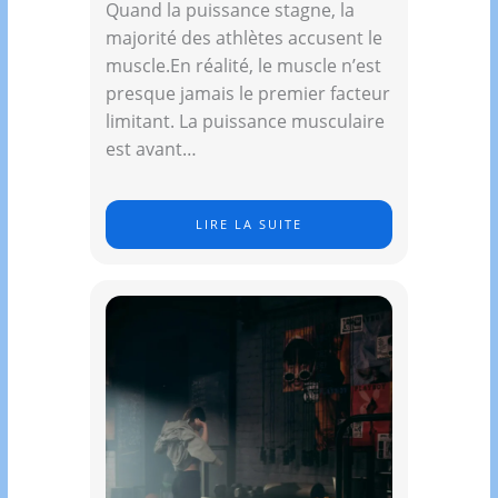
Quand la puissance stagne, la
majorité des athlètes accusent le
muscle.En réalité, le muscle n’est
presque jamais le premier facteur
limitant. La puissance musculaire
est avant…
LIRE LA SUITE