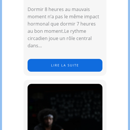
Dormir 8 heures au mauvais
moment n’a pas le même impact
hormonal que dormir 7 heures
au bon moment.Le rythme
circadien joue un rôle central
dans…
LIRE LA SUITE