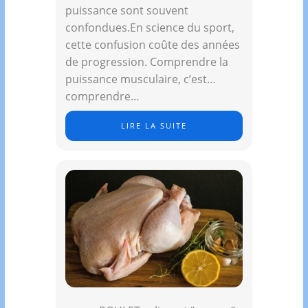
puissance sont souvent
confondues.En science du sport,
cette confusion coûte des années
de progression. Comprendre la
puissance musculaire, c’est
comprendre…
LIRE LA SUITE