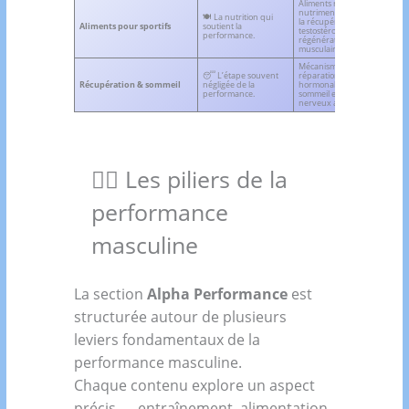
Aliments riches en
nutriments clés pour
🍽️ La nutrition qui
la récupération, la
🌿 
Aliments pour sportifs
soutient la
testostérone et la
ali
performance.
régénération
musculaire.
Mécanismes de
😴 L’étape souvent
réparation
🕯️ 
Récupération & sommeil
négligée de la
hormonale, qualité du
réc
performance.
sommeil et équilibre
som
nerveux après l’effort.
🏋️‍♂️ Les piliers de la
performance
masculine
La section
Alpha Performance
est
structurée autour de plusieurs
leviers fondamentaux de la
performance masculine.
Chaque contenu explore un aspect
précis — entraînement, alimentation