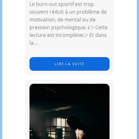
Le burn-out sportif est trop
souvent réduit à un problème de
motivation, de mental ou de
pression psychologique. 👉 Cette
lecture est incomplète👉 Et dans
la…
LIRE LA SUITE