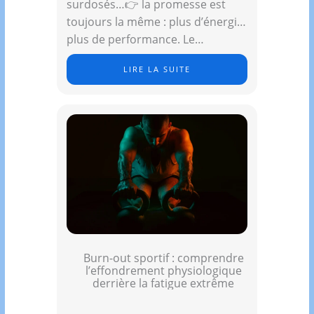
surdosés…👉 la promesse est
toujours la même : plus d’énergie,
plus de performance. Le…
LIRE LA SUITE
Burn-out sportif : comprendre
l’effondrement physiologique
derrière la fatigue extrême