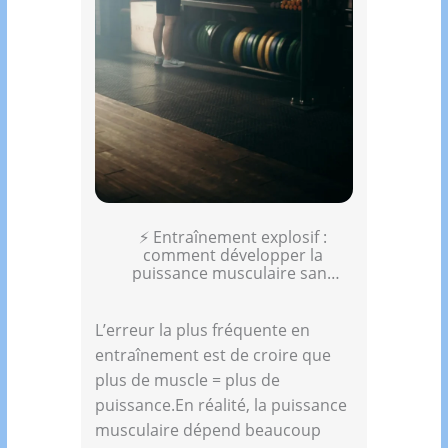
⚡ Entraînement explosif :
comment développer la
puissance musculaire sans
prendre de masse inutile
L’erreur la plus fréquente en
entraînement est de croire que
plus de muscle = plus de
puissance.En réalité, la puissance
musculaire dépend beaucoup