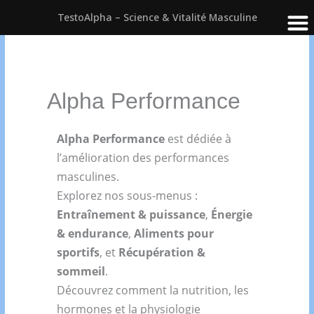
TestoAlpha – Science & Vitalité Masculine
Aller
au
contenu
Alpha Performance
Alpha Performance
est dédiée à
l’amélioration des performances
masculines.
Explorez nos sous-menus :
Entraînement & puissance
,
Énergie
& endurance
,
Aliments pour
sportifs
, et
Récupération &
sommeil
.
Découvrez comment la nutrition, les
hormones et la physiologie