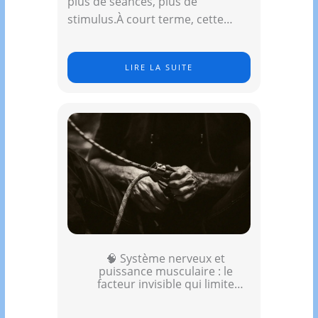
plus de séances, plus de
stimulus.À court terme, cette…
LIRE LA SUITE
🧠 Système nerveux et
puissance musculaire : le
facteur invisible qui limite
l’explosivité