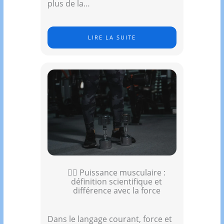
plus de la…
LIRE LA SUITE
🏋️‍♂️ Puissance musculaire :
définition scientifique et
différence avec la force
Dans le langage courant, force et