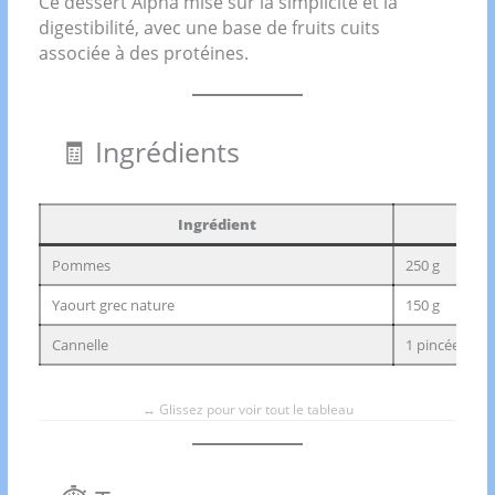
Ce dessert Alpha mise sur la simplicité et la
digestibilité, avec une base de fruits cuits
associée à des protéines.
🧾 Ingrédients
Ingrédient
Qua
Pommes
250 g
Yaourt grec nature
150 g
Cannelle
1 pincée