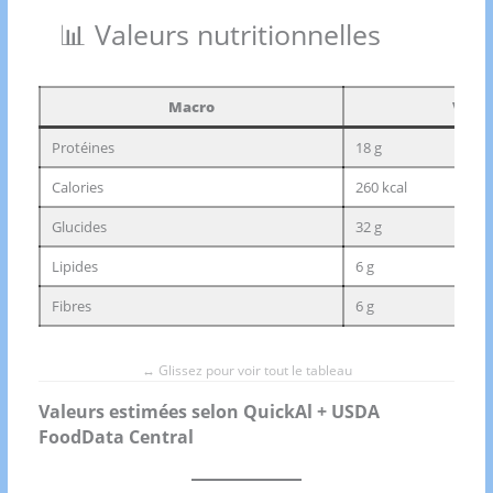
📊 Valeurs nutritionnelles
Macro
Valeu
Protéines
18 g
Calories
260 kcal
Glucides
32 g
Lipides
6 g
Fibres
6 g
Valeurs estimées selon QuickAl + USDA
FoodData Central