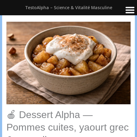
TestoAlpha – Science & Vitalité Masculine
Aller
au
contenu
🍎 Dessert Alpha —
Pommes cuites, yaourt grec