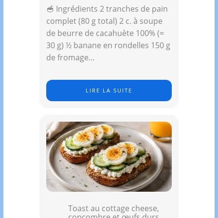
🥣 Ingrédients 2 tranches de pain
complet (80 g total) 2 c. à soupe
de beurre de cacahuète 100% (≈
30 g) ½ banane en rondelles 150 g
de fromage…
LIRE LA SUITE
Toast au cottage cheese,
concombre et œufs durs