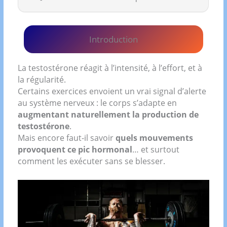
Introduction
La testostérone réagit à l’intensité, à l’effort, et à
la régularité.
Certains exercices envoient un vrai signal d’alerte
au système nerveux : le corps s’adapte en
augmentant naturellement la production de
testostérone
.
Mais encore faut-il savoir
quels mouvements
provoquent ce pic hormonal
… et surtout
comment les exécuter sans se blesser.