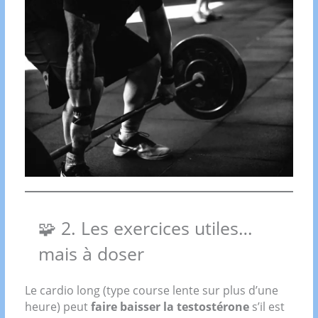
🧩 2. Les exercices utiles…
mais à doser
Le cardio long (type course lente sur plus d’une
heure) peut
faire baisser la testostérone
s’il est