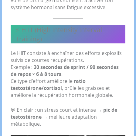
80 % de ta charge max suffisent à activer ton
système hormonal sans fatigue excessive.
⚡ HIIT (High Intensity Interval
Training)
Le HIIT consiste à enchaîner des efforts explosifs
suivis de courtes récupérations.
Exemple :
30 secondes de sprint / 90 secondes
de repos × 6 à 8 tours
.
Ce type d’effort améliore le
ratio
testostérone/cortisol
, brûle les graisses et
améliore la récupération hormonale globale.
💬 En clair : un stress court et intense →
pic de
testostérone
→ meilleure adaptation
métabolique.