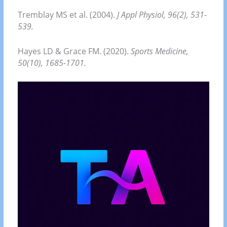
Tremblay MS et al. (2004).
J Appl Physiol, 96(2), 531-
539.
Hayes LD & Grace FM. (2020).
Sports Medicine,
50(10), 1685-1701.