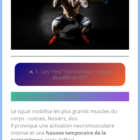
🔥 1. Les “rois” hormonaux : squat,
deadlift et HIIT
💪 Squat (barre libre)
Le squat mobilise les plus grands muscles du
corps : cuisses, fessiers, dos.
Il provoque une activation neuromusculaire
intense et une
hausse temporaire de la
testostérone
après l’effort.