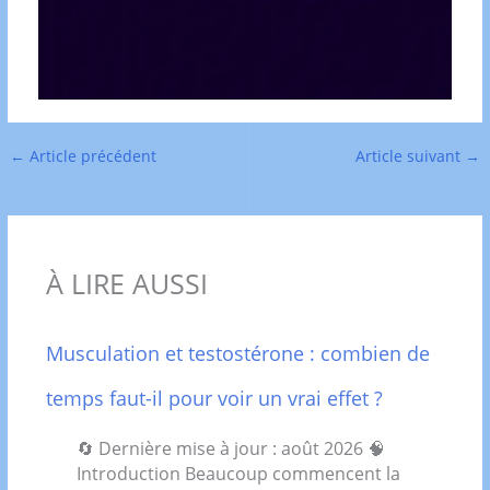
←
Article précédent
Article suivant
→
À LIRE AUSSI
Musculation et testostérone : combien de
temps faut-il pour voir un vrai effet ?
🔄 Dernière mise à jour : août 2026 🧠
Introduction Beaucoup commencent la