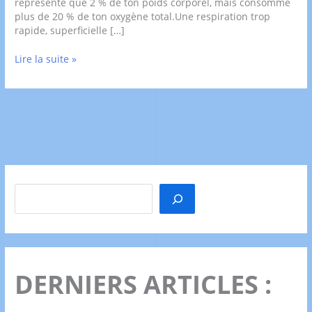
représente que 2 % de ton poids corporel, mais consomme
plus de 20 % de ton oxygène total.Une respiration trop
rapide, superficielle […]
🌬️
Lire la suite »
Respiration
et
performance
cérébrale
:
oxygène,
CO₂
et
focus
Rechercher
DERNIERS ARTICLES :