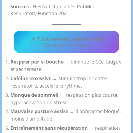
Sources :
NIH Nutrition 2023, PubMed
Respiratory Function 2021.
⚠️ 7. Les erreurs courantes qui
détruisent ton focus
Respirer par la bouche
→ diminue le CO₂, fatigue
et sécheresse.
Caféine excessive
→ stimule trop le centre
respiratoire, accélère le rythme.
Manque de sommeil
→ respiration plus courte,
hyperactivation du stress.
Mauvaise posture assise
→ diaphragme bloqué,
moins d’amplitude.
Entraînement sans récupération
→ respiration