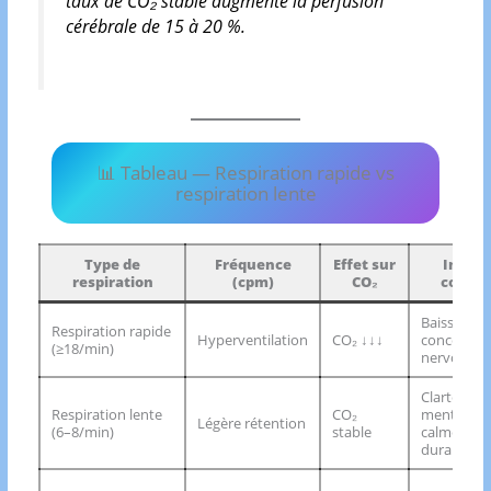
taux de CO₂ stable augmente la perfusion
cérébrale de 15 à 20 %.
📊 Tableau — Respiration rapide vs
respiration lente
Type de
Fréquence
Effet sur
Impac
respiration
(cpm)
CO₂
cogniti
Baisse de
Respiration rapide
Hyperventilation
CO₂ ↓↓↓
concentrat
(≥18/min)
nervosité
Clarté
Respiration lente
CO₂
mentale,
Légère rétention
(6–8/min)
stable
calme, foc
durable