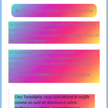
🧩 Ce que nous pensons chez TestoAlpha
La respiration est le levier le plus sous-estimé de
la performance masculine.
Ce n’est pas une technique de relaxation : c’est un
outil physiologique
.
Un homme qui respire lentement et
consciemment stabilise son système nerveux,
protège son mental et soutient sa production
hormonale.
C’est le
socle invisible
de toute performance
durable.
Chez TestoAlpha, nous considérons le souffle
comme un outil de dominance calme :
maîtriser son rythme, c’est maîtriser sa