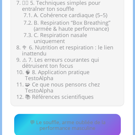
🧘‍♂️ 5. Techniques simples pour
entraîner ton souffle
A. Cohérence cardiaque (5–5)
B. Respiration “Box Breathing”
(armée & haute performance)
C. Respiration nasale
uniquement
🥦 6. Nutrition et respiration : le lien
inattendu
⚠️ 7. Les erreurs courantes qui
détruisent ton focus
🧠 8. Application pratique
TestoAlpha
🧩 Ce que nous pensons chez
TestoAlpha
📚 Références scientifiques
💬 Le souffle, arme oubliée de la
performance masculine