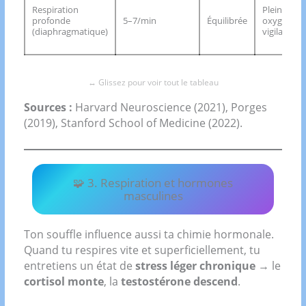
Respiration
Pleine
profonde
5–7/min
Équilibrée
oxygénati
(diaphragmatique)
vigilance
Sources :
Harvard Neuroscience (2021), Porges
(2019), Stanford School of Medicine (2022).
🧩 3. Respiration et hormones
masculines
Ton souffle influence aussi ta chimie hormonale.
Quand tu respires vite et superficiellement, tu
entretiens un état de
stress léger chronique
→ le
cortisol monte
, la
testostérone descend
.