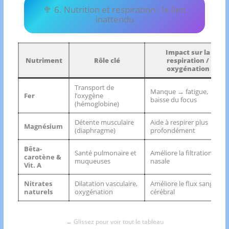
🥦 6. Nutrition et respiration : le lien
inattendu
Impact sur la
Nutriment
Rôle clé
respiration /
oxygénation
Transport de
Manque → fatigue,
Fer
l’oxygène
baisse du focus
(hémoglobine)
Détente musculaire
Aide à respirer plus
Magnésium
(diaphragme)
profondément
Bêta-
Santé pulmonaire et
Améliore la filtration
carotène &
muqueuses
nasale
Vit. A
Nitrates
Dilatation vasculaire,
Améliore le flux sanguin
naturels
oxygénation
cérébral