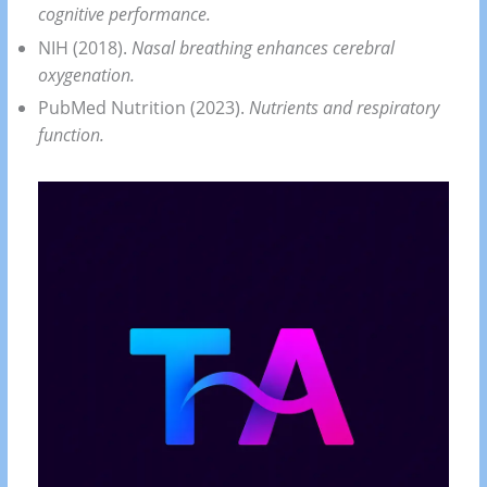
cognitive performance.
NIH (2018).
Nasal breathing enhances cerebral
oxygenation.
PubMed Nutrition (2023).
Nutrients and respiratory
function.