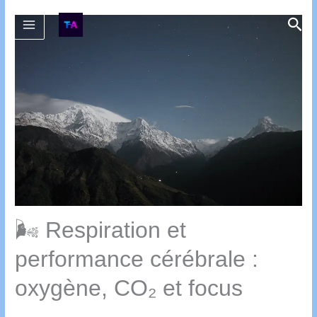
Aller
Rec
au
contenu
🌬️ Respiration et
performance cérébrale :
oxygène, CO₂ et focus