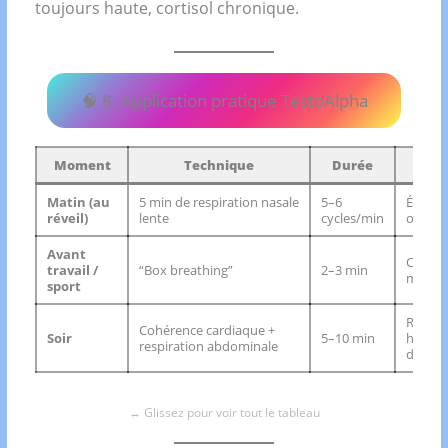
toujours haute, cortisol chronique.
🧠 8. Application pratique TestoAlpha
Moment
Technique
Durée
Ef
Matin (au
5 min de respiration nasale
5–6
Éveil d
réveil)
lente
cycles/min
oxygén
Avant
Concent
travail /
“Box breathing”
2–3 min
menta
sport
Récupé
Cohérence cardiaque +
Soir
5–10 min
hormon
respiration abdominale
du cort