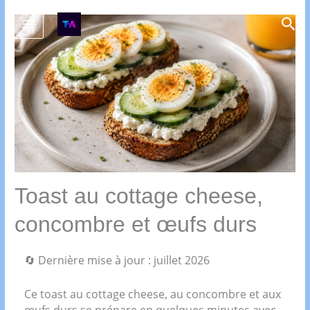
Aller
Rec
au
contenu
Toast au cottage cheese,
concombre et œufs durs
🔄 Dernière mise à jour : juillet 2026
Ce toast au cottage cheese, au concombre et aux
œufs durs se prépare en quelques minutes avec