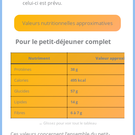
celui-ci est prévu.
Valeurs nutritionnelles approximatives
Pour le petit-déjeuner complet
Nutriment
Valeur approximati
Protéines
38 g
Calories
495 kcal
Glucides
57 g
Lipides
14 g
Fibres
6 à 7 g
Ces valeurs concernent l’ensemble du petit-