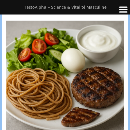
TestoAlpha – Science & Vitalité Masculine
Aller
au
contenu