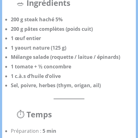
🥗
Ingrédients
200 g steak haché 5%
200 g pâtes complètes (poids cuit)
1 œuf entier
1 yaourt nature (125 g)
Mélange salade (roquette / laitue / épinards)
1 tomate + ½ concombre
1 c.à.s d’huile d’olive
Sel, poivre, herbes (thym, origan, ail)
⏱
Temps
Préparation :
5 min