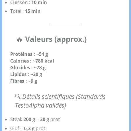
Cuisson :
10 min
Total :
15 min
🔥
Valeurs (approx.)
Protéines : ~54 g
Calories : ~780 kcal
Glucides : ~78 g
Lipides : ~30 g
Fibres : ~9 g
🔍
Détails scientifiques (Standards
TestoAlpha validés)
Steak
200 g = 30 g
prot
Œuf
= 6,3 g
prot