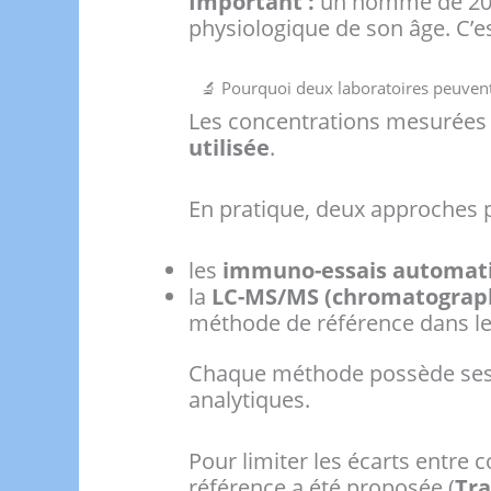
Important :
un homme de 20 a
physiologique de son âge. C’es
🔬 Pourquoi deux laboratoires peuvent 
Les concentrations mesurées 
utilisée
.
En pratique, deux approches pr
les
immuno-essais automat
la
LC-MS/MS (chromatographi
méthode de référence dans le
Chaque méthode possède ses ca
analytiques.
Pour limiter les écarts entre 
référence a été proposée (
Tra