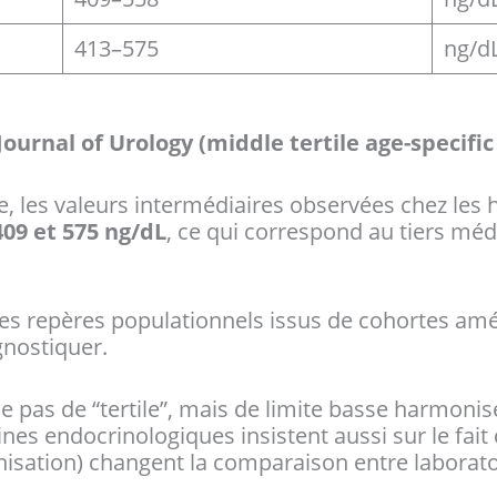
413–575
ng/d
– Journal of Urology (middle tertile age-specifi
e, les valeurs intermédiaires observées chez le
409 et 575 ng/dL
, ce qui correspond au tiers médi
s repères populationnels issus de cohortes amér
gnostiquer.
le pas de “tertile”, mais de limite basse harmonis
es endocrinologiques insistent aussi sur le fait 
ation) changent la comparaison entre laborato