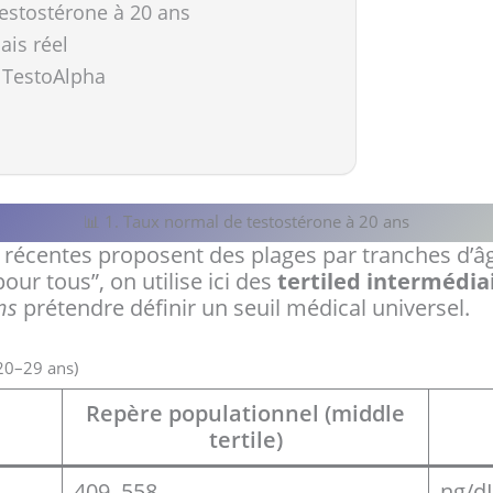
 testostérone à 20 ans
ais réel
z TestoAlpha
📊 1. Taux normal de testostérone à 20 ans
récentes proposent des plages par tranches d’âge
our tous”, on utilise ici des
tertiled intermédiai
ns
prétendre définir un seuil médical universel.
20–29 ans)
Repère populationnel (middle
tertile)
409–558
ng/d