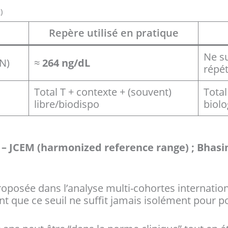
)
Repère utilisé en pratique
Ne su
N)
≈
264 ng/dL
répét
Total T + contexte + (souvent)
Total
libre/biodispo
biol
7 – JCEM (harmonized reference range) ; Bhasin
oposée dans l’analyse multi-cohortes internatio
 que ce seuil ne suffit jamais isolément pour po