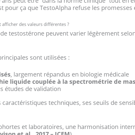
ns peut être “dans la norme clinique” tout en 
t pour ça que TestoAlpha refuse les promesses et
afficher des valeurs différentes ?
de testostérone peuvent varier légèrement selo
incipales sont utilisées :
isés
, largement répandus en biologie médicale
e liquide couplée à la spectrométrie de mas
s études de validation
ractéristiques techniques, ses seuils de sensibil
cohortes et laboratoires, une harmonisation inter
vison et al., 2017 – JCEM
).