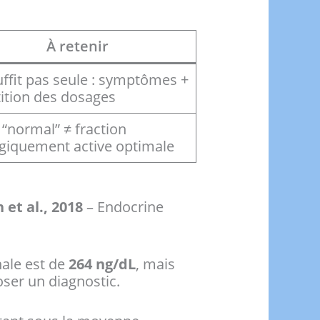
À retenir
ffit pas seule : symptômes +
ition des dosages
 “normal” ≠ fraction
ogiquement active optimale
 et al., 2018
– Endocrine
nale est de
264 ng/dL
, mais
ser un diagnostic.