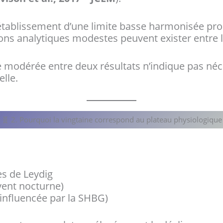
’établissement d’une limite basse harmonisée pr
ons analytiques modestes peuvent exister entre l
ce modérée entre deux résultats n’indique pas n
lle.
🧬 2. Pourquoi la vingtaine correspond au plateau physiologique
es de Leydig
vent nocturne)
 (influencée par la SHBG)