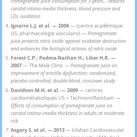
Pomegranate juice consumption for 3 years… reduces
carotid intima-media thickness, blood pressure and
LDL oxidation
Ignarro L.J. et al. — 2006
— (centre académique
US, pharmacologie vasculaire) —
Pomegranate
juice protects nitric oxide against oxidative destruction
and enhances the biological actions of nitric oxide
Forest C.P.; Padma-Nathan H.; Liker H.R. —
2007
— The Male Clinic —
Pomegranate juice on
improvement of erectile dysfunction: randomized,
placebo-controlled, double-blind, crossover study
Davidson M.H. et al. — 2009
— centres
cardiométaboliques US + Technion/Rambam —
Effects of consumption of pomegranate juice on
carotid intima–media thickness in adults at moderate
risk
Asgary S. et al. — 2013
— Isfahan Cardiovascular