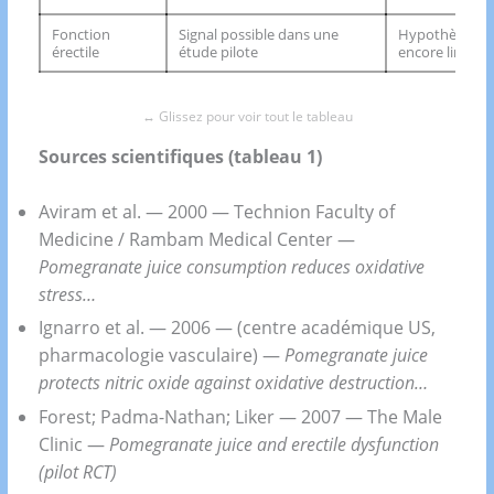
Fonction
Signal possible dans une
Hypothèse coh
érectile
étude pilote
encore limitée
Sources scientifiques (tableau 1)
Aviram et al. — 2000 — Technion Faculty of
Medicine / Rambam Medical Center —
Pomegranate juice consumption reduces oxidative
stress…
Ignarro et al. — 2006 — (centre académique US,
pharmacologie vasculaire) —
Pomegranate juice
protects nitric oxide against oxidative destruction…
Forest; Padma-Nathan; Liker — 2007 — The Male
Clinic —
Pomegranate juice and erectile dysfunction
(pilot RCT)