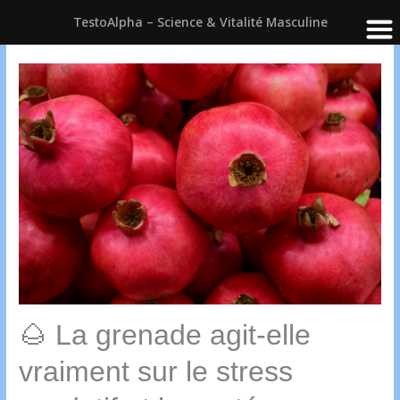
TestoAlpha – Science & Vitalité Masculine
Aller
au
contenu
🌰 La grenade agit-elle
vraiment sur le stress