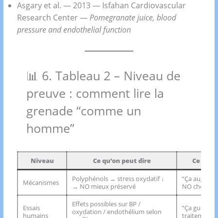
Asgary et al. — 2013 — Isfahan Cardiovascular
Research Center —
Pomegranate juice, blood
pressure and endothelial function
📊 6. Tableau 2 – Niveau de
preuve : comment lire la
grenade “comme un
homme”
Niveau
Ce qu’on peut dire
Ce qu’on
Polyphénols → stress oxydatif ↓
“Ça augment
Mécanismes
→ NO mieux préservé
NO chez tou
Effets possibles sur BP /
Essais
“Ça guérit” 
oxydation / endothélium selon
humains
traitement”