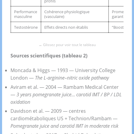
profils
Performance
Cohérence physiologique
Promesse dir
masculine
(vasculaire)
garantie”
Testostérone
Effets directs non établis
“Boost test
Sources scientifiques (tableau 2)
Moncada & Higgs — 1993 — University College
London —
The L-arginine–nitric oxide pathway
Aviram et al. — 2004 — Rambam Medical Center
—
3 years pomegranate juice… carotid IMT / BP / LDL
oxidation
Davidson et al. — 2009 — centres
cardiométaboliques US + Technion/Rambam —
Pomegranate juice and carotid IMT in moderate risk