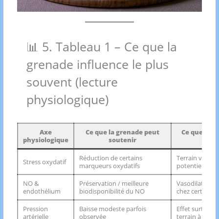
📊 5. Tableau 1 – Ce que la
grenade influence le plus
souvent (lecture
physiologique)
Axe
Ce que la grenade peut
Ce que ça i
physiologique
soutenir
pro
Réduction de certains
Terrain vascula
Stress oxydatif
marqueurs oxydatifs
potentiellemen
NO &
Préservation / meilleure
Vasodilatation 
endothélium
biodisponibilité du NO
chez certains p
Pression
Baisse modeste parfois
Effet surtout i
artérielle
observée
terrain à risqu