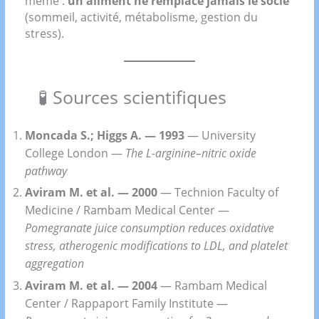
même :
un aliment ne remplace jamais le socle
(sommeil, activité, métabolisme, gestion du
stress).
🧪 Sources scientifiques
Moncada S.; Higgs A. — 1993
— University
College London —
The L-arginine–nitric oxide
pathway
Aviram M. et al. — 2000
— Technion Faculty of
Medicine / Rambam Medical Center —
Pomegranate juice consumption reduces oxidative
stress, atherogenic modifications to LDL, and platelet
aggregation
Aviram M. et al. — 2004
— Rambam Medical
Center / Rappaport Family Institute —