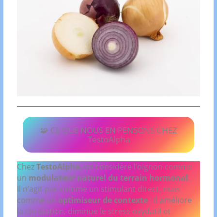
🧩 CE QUE NOUS EN PENSONS CHEZ
TestoAlpha
Chez
TestoAlpha
, on considère l’oignon comme
un
modulateur naturel du terrain hormonal
.
Il n’agit pas comme un stimulant direct, mais
comme un
optimiseur de contexte
: il améliore
la circulation, diminue le stress oxydatif et