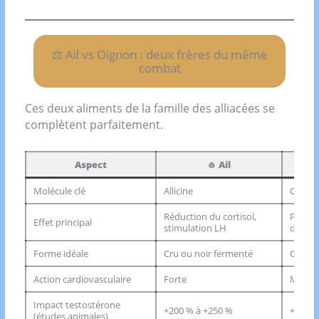
⚖️ Ail vs Oignon : deux frères du même
combat
Ces deux aliments de la famille des alliacées se
complètent parfaitement.
Aspect
🧄 Ail
Molécule clé
Allicine
Quercé
Réduction du cortisol,
Protect
Effet principal
stimulation LH
de Ley
Forme idéale
Cru ou noir fermenté
Cru ou
Action cardiovasculaire
Forte
Moyenn
Impact testostérone
+200 % à +250 %
+300 
(études animales)