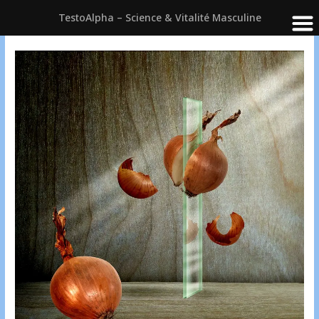
TestoAlpha – Science & Vitalité Masculine
Aller
au
contenu