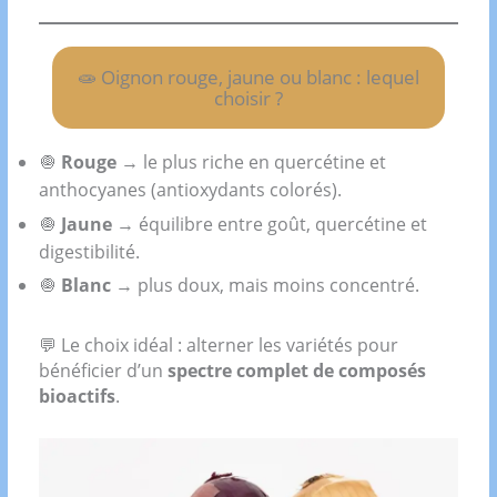
🧫 Oignon rouge, jaune ou blanc : lequel
choisir ?
🧅
Rouge
→ le plus riche en quercétine et
anthocyanes (antioxydants colorés).
🧅
Jaune
→ équilibre entre goût, quercétine et
digestibilité.
🧅
Blanc
→ plus doux, mais moins concentré.
💬 Le choix idéal : alterner les variétés pour
bénéficier d’un
spectre complet de composés
bioactifs
.