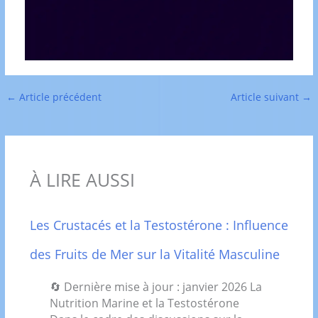
←
Article précédent
Article suivant
→
À LIRE AUSSI
Les Crustacés et la Testostérone : Influence
des Fruits de Mer sur la Vitalité Masculine
🔄 Dernière mise à jour : janvier 2026 La
Nutrition Marine et la Testostérone