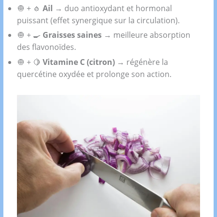
🧅 + 🧄
Ail
→ duo antioxydant et hormonal
puissant (effet synergique sur la circulation).
🧅 + 🍳
Graisses saines
→ meilleure absorption
des flavonoïdes.
🧅 + 🍋
Vitamine C (citron)
→ régénère la
quercétine oxydée et prolonge son action.