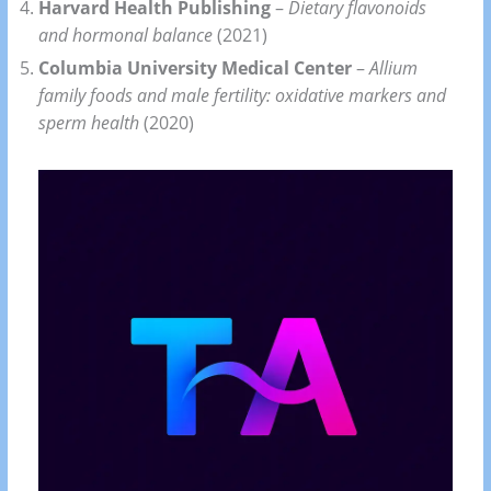
Harvard Health Publishing
–
Dietary flavonoids
and hormonal balance
(2021)
Columbia University Medical Center
–
Allium
family foods and male fertility: oxidative markers and
sperm health
(2020)