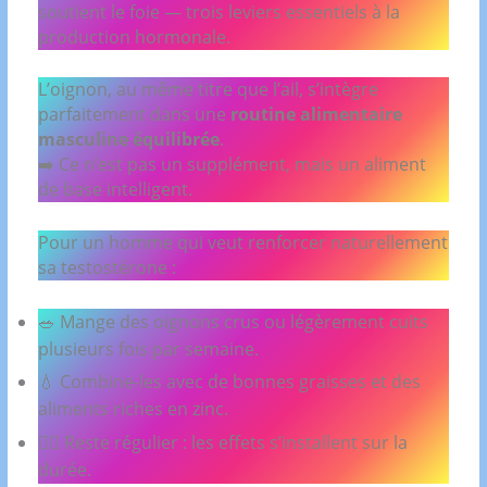
soutient le foie — trois leviers essentiels à la
production hormonale.
L’oignon, au même titre que l’ail, s’intègre
parfaitement dans une
routine alimentaire
masculine équilibrée
.
➡️ Ce n’est pas un supplément, mais un aliment
de base intelligent.
Pour un homme qui veut renforcer naturellement
sa testostérone :
🥗 Mange des oignons crus ou légèrement cuits
plusieurs fois par semaine.
💧 Combine-les avec de bonnes graisses et des
aliments riches en zinc.
🧘‍♂️ Reste régulier : les effets s’installent sur la
durée.